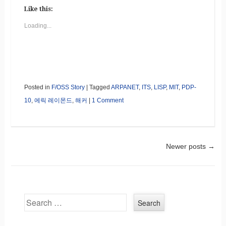
Like this:
Loading...
Posted in
F/OSS Story
|
Tagged
ARPANET
,
ITS
,
LISP
,
MIT
,
PDP-
10
,
에릭 레이몬드
,
해커
|
1 Comment
Newer posts
→
Post navigation
Search