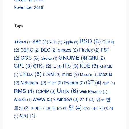
November 2016
Tags
BSD
(6)
ABC
(2)
Clang
386bsd
(1)
AOL
(1)
Apple
(1)
(2)
CSRG
(2)
DEC
(2)
emacs
(2)
Firefox
(2)
FSF
GNOME
(4)
GCC
(3)
(2)
GNU
(2)
Gecko
(1)
GPL
(3)
ITS
(3)
KDE
(3)
GTK+
(2)
IE
(1)
KHTML
Linux
(5)
LLVM
(2)
minix
(2)
Mozilla
(1)
Mosaic
(1)
QT
(4)
(2)
Netscape
(2)
PDP
(2)
Python
(2)
quilt
(1)
Unix
(6)
RMS
(4)
TCP/IP
(2)
Web Browser
(1)
WWW
(2)
x-window
(2)
X11
(2)
귀도 반
WebKit
(1)
웹
(4)
로섬
(2)
에이다 러브레이스
(1)
찰스 배비지
(1)
책
해커
(2)
(1)