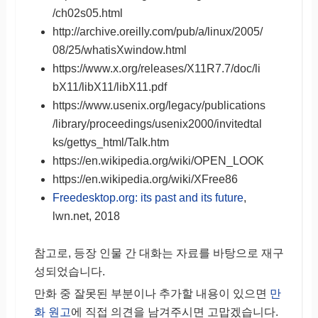
/ch02s05.html
http://archive.oreilly.com/pub/a/linux/2005/
08/25/whatisXwindow.html
https://www.x.org/releases/X11R7.7/doc/li
bX11/libX11/libX11.pdf
https://www.usenix.org/legacy/publications
/library/proceedings/usenix2000/invitedtal
ks/gettys_html/Talk.htm
https://en.wikipedia.org/wiki/OPEN_LOOK
https://en.wikipedia.org/wiki/XFree86
Freedesktop.org: its past and its future
,
lwn.net, 2018
참고로, 등장 인물 간 대화는 자료를 바탕으로 재구
성되었습니다.
만화 중 잘못된 부분이나 추가할 내용이 있으면
만
화 원고
에 직접 의견을 남겨주시면 고맙겠습니다.