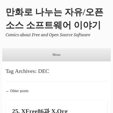
만화로 나누는 자유/오픈
소스 소프트웨어 이야기
Comics about Free and Open Source Software
Menu
Skip to content
Tag Archives:
DEC
←
Older posts
Post navigation
25. XFree86과 X.Org