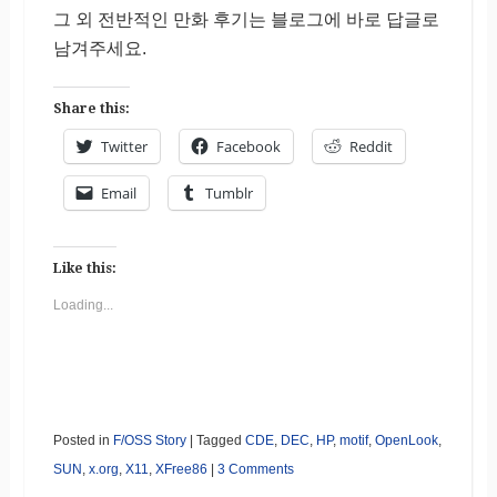
그 외 전반적인 만화 후기는 블로그에 바로 답글로
남겨주세요.
Share this:
Twitter
Facebook
Reddit
Email
Tumblr
Like this:
Loading...
Posted in
F/OSS Story
|
Tagged
CDE
,
DEC
,
HP
,
motif
,
OpenLook
,
SUN
,
x.org
,
X11
,
XFree86
|
3 Comments