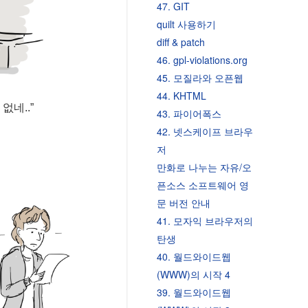
47. GIT
quilt 사용하기
diff & patch
46. gpl-violations.org
45. 모질라와 오픈웹
44. KHTML
없네..”
43. 파이어폭스
42. 넷스케이프 브라우
저
만화로 나누는 자유/오
픈소스 소프트웨어 영
문 버전 안내
41. 모자익 브라우저의
탄생
40. 월드와이드웹
(WWW)의 시작 4
39. 월드와이드웹