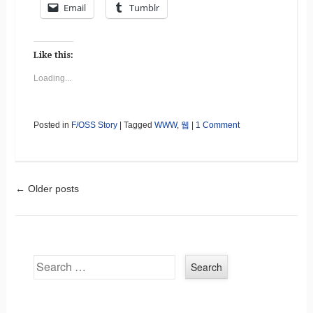
Email
Tumblr
Like this:
Loading...
Posted in
F/OSS Story
|
Tagged
WWW
,
웹
|
1 Comment
←
Older posts
Post navigation
Search