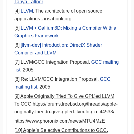
Tanya Lattner
[4]
LLVM
, The architecture of open source
applications, aosabook.org
[5]
LLVM + Gallium3D: Mixing a Compiler With a
Graphics Framework
[6]
[llvm-dev] Introduction: DirectX Shader
Compiler and LLVM
[7] LLVM/GCC Integration Proposal,
GCC mailing
list
, 2005
[8] Re: LLVM/GCC Integration Proposal,
GCC
mailing list
, 2005
[9] Apple Originally Tried To Give GPL’ed LLVM
To GCC https://forums.freebsd.org/threads/apple-
originally-tried-to-give-gpled-llvm-to-gcc.44533/
https://www.phoronix.com/news/MTU4MzE
[10] Apple’s Selective Contributions to GCC,