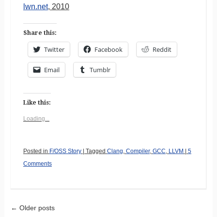
lwn.net
, 2010
Share this:
Twitter
Facebook
Reddit
Email
Tumblr
Like this:
Loading...
Posted in
F/OSS Story
|
Tagged
Clang
,
Compiler
,
GCC
,
LLVM
|
5
Comments
←
Older posts
Post navigation