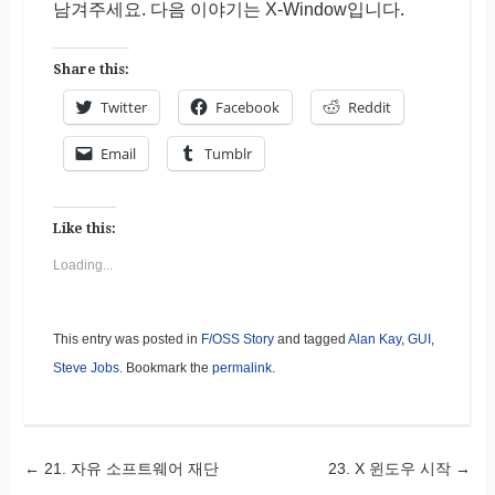
남겨주세요. 다음 이야기는 X-Window입니다.
Share this:
Twitter
Facebook
Reddit
Email
Tumblr
Like this:
Loading...
This entry was posted in
F/OSS Story
and tagged
Alan Kay
,
GUI
,
Steve Jobs
. Bookmark the
permalink
.
←
21. 자유 소프트웨어 재단
23. X 윈도우 시작
→
Post navigation