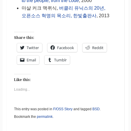
to the people, from the code
, 2000
마샬 커크 맥퀴식,
버클리 유닉스의 20년,
오픈소스 혁명의 목소리, 한빛출판사
, 2013
Share this:
Twitter
Facebook
Reddit
Email
Tumblr
Like this:
Loading...
This entry was posted in
F/OSS Story
and tagged
BSD
.
Bookmark the
permalink
.