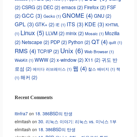
(2)
CSRG
(2)
DEC
(2)
emacs
(2)
Firefox
(2)
FSF
GNOME
(4)
GCC
(3)
(2)
GNU
(2)
Gecko
(1)
GPL
(3)
ITS
(3)
KDE
(3)
GTK+
(2)
IE
(1)
KHTML
Linux
(5)
LLVM
(2)
minix
(2)
Mozilla
(1)
Mosaic
(1)
QT
(4)
(2)
Netscape
(2)
PDP
(2)
Python
(2)
quilt
(1)
Unix
(6)
RMS
(4)
TCP/IP
(2)
Web Browser
(1)
WWW
(2)
x-window
(2)
X11
(2)
귀도 반
WebKit
(1)
웹
(4)
로섬
(2)
에이다 러브레이스
(1)
찰스 배비지
(1)
책
해커
(2)
(1)
Recent Comments
itinfra7
on
18. 386BSD의 탄생
elmitash
on
30. 리눅스 이야기: 리눅스 vs. 미닉스 1부
elmitash
on
18. 386BSD의 탄생