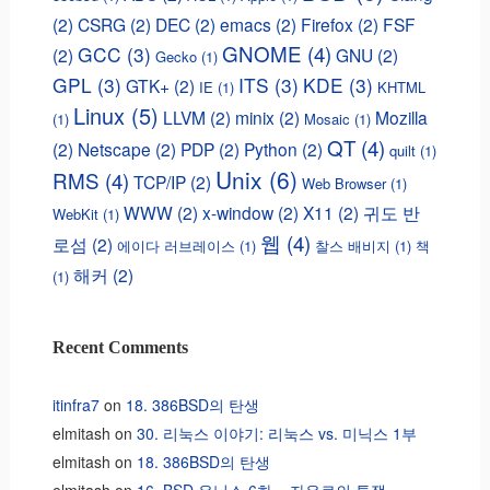
(2)
CSRG
(2)
DEC
(2)
emacs
(2)
Firefox
(2)
FSF
GNOME
(4)
GCC
(3)
(2)
GNU
(2)
Gecko
(1)
GPL
(3)
ITS
(3)
KDE
(3)
GTK+
(2)
IE
(1)
KHTML
Linux
(5)
LLVM
(2)
minix
(2)
Mozilla
(1)
Mosaic
(1)
QT
(4)
(2)
Netscape
(2)
PDP
(2)
Python
(2)
quilt
(1)
Unix
(6)
RMS
(4)
TCP/IP
(2)
Web Browser
(1)
WWW
(2)
x-window
(2)
X11
(2)
귀도 반
WebKit
(1)
웹
(4)
로섬
(2)
에이다 러브레이스
(1)
찰스 배비지
(1)
책
해커
(2)
(1)
Recent Comments
itinfra7
on
18. 386BSD의 탄생
elmitash
on
30. 리눅스 이야기: 리눅스 vs. 미닉스 1부
elmitash
on
18. 386BSD의 탄생
elmitash
on
16. BSD 유닉스 6화 – 자유로의 투쟁