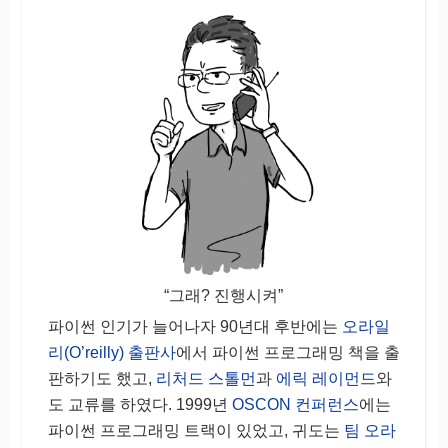
“그래? 진행시켜”
파이썬 인기가 늘어나자 90년대 후반에는
오라일
리(O’reilly) 출판사
에서 파이썬 프로그래밍 책을 출
판하기도 했고,
리처드 스톨먼
과
에릭 레이먼드
와
도 교류를 하였다. 1999년
OSCON 컨퍼런스
에는
파이썬 프로그래밍 트랙이 있었고, 귀도는
팀 오라